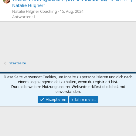
Natalie Hilgner'
Natalie Hilgner Coaching
15. Aug. 2024
Antworten: 1
Startseite
Diese Seite verwendet Cookies, um Inhalte zu personalisieren und dich nach
einem Login angemeldet zu halten, wenn du registriert bist.
Nutzungsbedingungen
Datenschutz
Hilfe und Impressum
Start
Durch die weitere Nutzung unserer Webseite erklärst du dich damit
R
einverstanden.
S
S
Akzeptieren
Erfahre mehr...
®
Community platform by XenForo
© 2010-2026 XenForo Ltd.