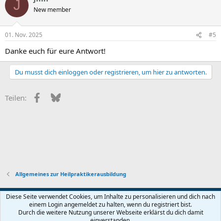
J
t
New member
i
o
n
01. Nov. 2025
#5
e
n
Danke euch für eure Antwort!
:
Du musst dich einloggen oder registrieren, um hier zu antworten.
Facebook
Bluesky
Teilen:
Allgemeines zur Heilpraktikerausbildung
Diese Seite verwendet Cookies, um Inhalte zu personalisieren und dich nach
einem Login angemeldet zu halten, wenn du registriert bist.
Nutzungsbedingungen
Datenschutz
Hilfe und Impressum
Start
Durch die weitere Nutzung unserer Webseite erklärst du dich damit
R
einverstanden.