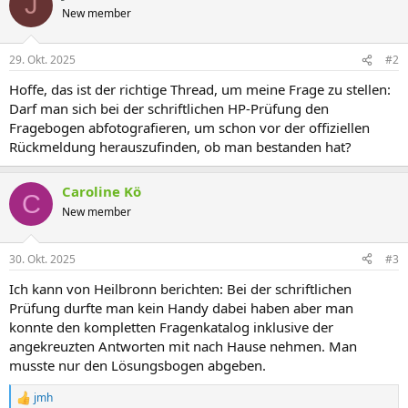
J
t
New member
i
o
n
29. Okt. 2025
#2
e
n
Hoffe, das ist der richtige Thread, um meine Frage zu stellen:
:
Darf man sich bei der schriftlichen HP-Prüfung den
Fragebogen abfotografieren, um schon vor der offiziellen
Rückmeldung herauszufinden, ob man bestanden hat?
Caroline Kö
C
New member
30. Okt. 2025
#3
Ich kann von Heilbronn berichten: Bei der schriftlichen
Prüfung durfte man kein Handy dabei haben aber man
konnte den kompletten Fragenkatalog inklusive der
angekreuzten Antworten mit nach Hause nehmen. Man
musste nur den Lösungsbogen abgeben.
jmh
R