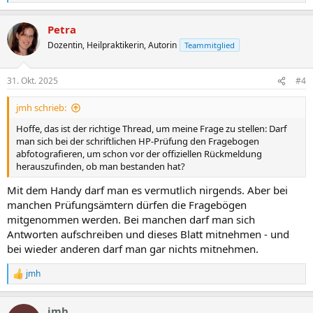
e
a
Petra
k
t
Dozentin, Heilpraktikerin, Autorin
Teammitglied
i
o
n
31. Okt. 2025
#4
e
n
jmh schrieb:
:
Hoffe, das ist der richtige Thread, um meine Frage zu stellen: Darf
man sich bei der schriftlichen HP-Prüfung den Fragebogen
abfotografieren, um schon vor der offiziellen Rückmeldung
herauszufinden, ob man bestanden hat?
Mit dem Handy darf man es vermutlich nirgends. Aber bei
manchen Prüfungsämtern dürfen die Fragebögen
mitgenommen werden. Bei manchen darf man sich
Antworten aufschreiben und dieses Blatt mitnehmen - und
bei wieder anderen darf man gar nichts mitnehmen.
jmh
R
e
a
jmh
k