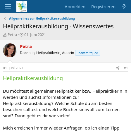
Anmelden
Registrieren
Allgemeines zur Heilpraktikerausbildung
Heilpraktikerausbildung - Wissenswertes
E
E
Petra
01. Juni 2021
r
r
s
s
Petra
t
t
Dozentin, Heilpraktikerin, Autorin
Teammitglied
e
e
l
l
l
l
01. Juni 2021
#1
e
t
r
a
Heilpraktikerausbildung
m
Du möchtest allgemeiner Heilpraktiker bzw. Heilpraktikerin in
werden und suchst Informationen zur
Heilpraktikerausbildung? Welche Schule du am besten
besuchen solltest und welche Bücher sinnvoll zum Lernen
sind? Dann geht es dir wie vielen!
Mich erreichen immer wieder Anfragen, ob ich einen Tipp